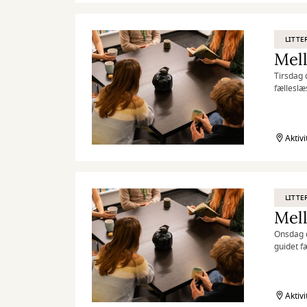
LITTE
Tirsdag 
fælleslæ
Aktiv
LITTE
Onsdag d
guidet f
herunder
Aktiv