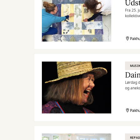
Udst
Fra 25. j
kollektiv
Pakhu
MUSI
Daim
Lørdag d
og anekd
Pakhu
REPAI