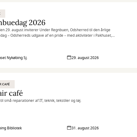
K
nbuedag 2026
en 29. august inviterer Under Regnbuen, Odsherred til den årlige
ag – Odsherreds udgave af en pride – med aktiviteter i Pakhuset,
, på Pakhustorvet og på Nykøbing Bibliotek.
set Nykøbing Sj.
29. august 2026
R CAFÉ
ir café
til små reparationer af IT, teknik, tekstiler og tøj.
ing Bibliotek
31. august 2026