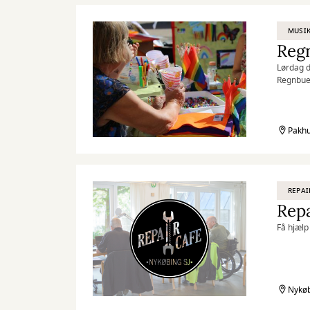
MUSI
Reg
Lørdag d
Regnbued
Pakhus 2
Pakhu
REPAI
Repa
Få hjælp 
Nykøb