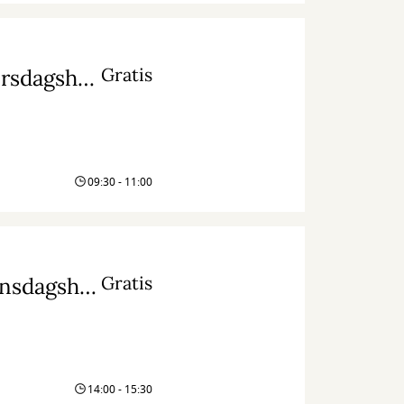
Gratis
Mellemrummet - en anderledes læsekreds (tirsdagshold)
09:30 - 11:00
Gratis
Mellemrummet - en anderledes læsekreds (onsdagshold)
14:00 - 15:30