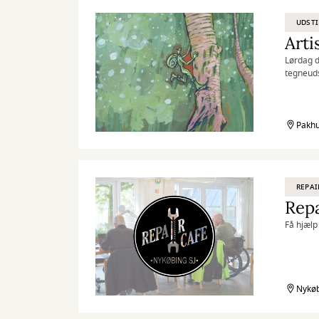
UDSTI
Arti
Lørdag d
tegneudst
Pakhu
REPAI
Repa
Få hjælp 
Nykøb