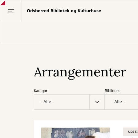
Gå
Odsherred Bibliotek og Kulturhuse
til
hovedindhold
Arrangementer
Kategori
Bibliotek
UDSTI