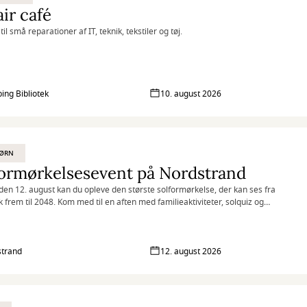
ir café
til små reparationer af IT, teknik, tekstiler og tøj.
ing Bibliotek
10. august 2026
BØRN
ormørkelsesevent på Nordstrand
en 12. august kan du opleve den største solformørkelse, der kan ses fra
frem til 2048. Kom med til en aften med familieaktiviteter, solquiz og
plevelse af solformørkelsen på Nordstrand.
trand
12. august 2026