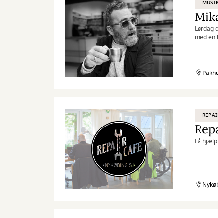
MUSI
Mika
Lørdag d
med en l
Pakhu
REPAI
Repa
Få hjælp 
Nykøb