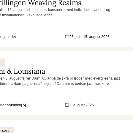
illingen Weaving Realms
uli til 15. august udstiller seks kunstnere med individuelle værker og
e installationer i Pakhusgalleriet.
sgalleriet
25. juli - 15. august 2026
K
i & Louisiana
en 8. august fejrer Daimi 65 år på de skrå brædder med evergreens, jazz
oter – akkompagneret af nogle af Danmarks bedste jazzmusikere.
set Nykøbing Sj.
8. august 2026
R CAFÉ