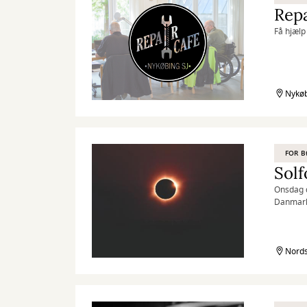
Repa
Få hjælp 
Nykøb
FOR 
Solf
Onsdag d
Danmark 
fælles o
Nords