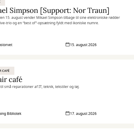
K
el Simpson [Support: Nor Traun]
en 15. august vender Mikael Simpson tilbage til sine elektroniske rødder
ive-trio og en “best of”-opsætning fyldt med ikoniske numre.
storvet
15. august 2026
R CAFÉ
ir café
til små reparationer af IT, teknik, tekstiler og tøj.
ing Bibliotek
17. august 2026