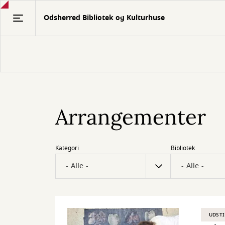
Gå
Odsherred Bibliotek og Kulturhuse
til
hovedindhold
Arrangementer
Kategori
Bibliotek
UDSTI