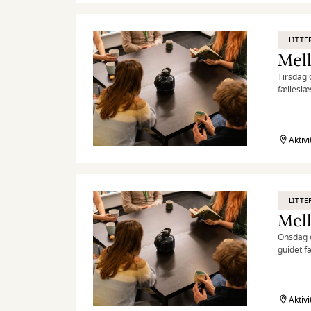
LITTE
Tirsdag 
fælleslæ
Aktiv
LITTE
Onsdag d
guidet f
herunder
Aktiv