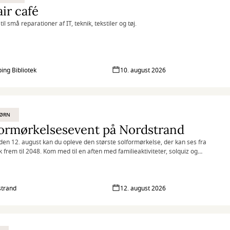
ir café
til små reparationer af IT, teknik, tekstiler og tøj.
ing Bibliotek
10. august 2026
BØRN
ormørkelsesevent på Nordstrand
en 12. august kan du opleve den største solformørkelse, der kan ses fra
frem til 2048. Kom med til en aften med familieaktiviteter, solquiz og
plevelse af solformørkelsen på Nordstrand.
trand
12. august 2026