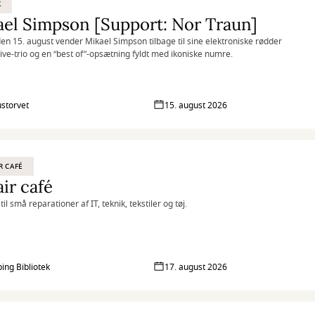
K
el Simpson [Support: Nor Traun]
en 15. august vender Mikael Simpson tilbage til sine elektroniske rødder
ive-trio og en “best of”-opsætning fyldt med ikoniske numre.
storvet
15. august 2026
R CAFÉ
ir café
til små reparationer af IT, teknik, tekstiler og tøj.
ing Bibliotek
17. august 2026