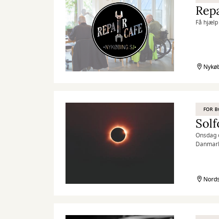
Repa
Få hjælp 
Nykøb
FOR 
Solf
Onsdag d
Danmark 
fælles o
Nords