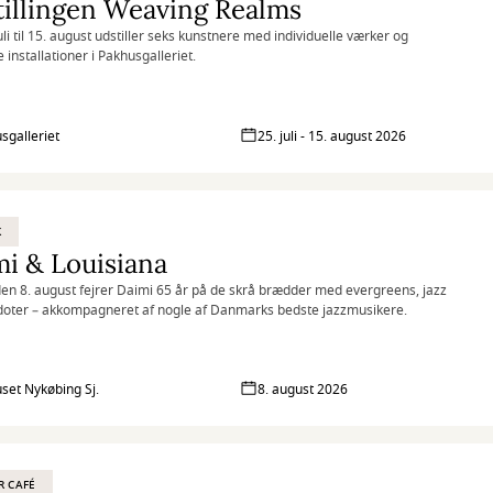
illingen Weaving Realms
uli til 15. august udstiller seks kunstnere med individuelle værker og
e installationer i Pakhusgalleriet.
sgalleriet
25. juli - 15. august 2026
K
i & Louisiana
en 8. august fejrer Daimi 65 år på de skrå brædder med evergreens, jazz
oter – akkompagneret af nogle af Danmarks bedste jazzmusikere.
set Nykøbing Sj.
8. august 2026
R CAFÉ