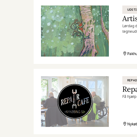
UDSTI
Arti
Lørdag d
tegneudst
Pakhu
REPAI
Repa
Få hjælp 
Nykøb