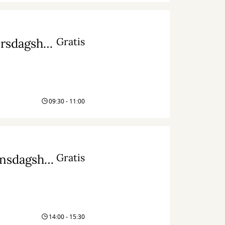
Gratis
Mellemrummet - en anderledes læsekreds (tirsdagshold)
09:30 - 11:00
Gratis
Mellemrummet - en anderledes læsekreds (onsdagshold)
14:00 - 15:30