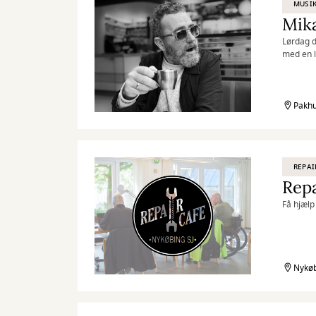
MUSI
Mika
Lørdag d
med en l
Pakhu
REPAI
Repa
Få hjælp 
Nykøb