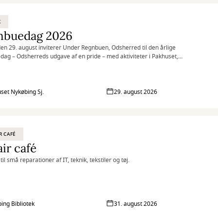
K
nbuedag 2026
en 29. august inviterer Under Regnbuen, Odsherred til den årlige
ag – Odsherreds udgave af en pride – med aktiviteter i Pakhuset,
, på Pakhustorvet og på Nykøbing Bibliotek.
set Nykøbing Sj.
29. august 2026
R CAFÉ
ir café
til små reparationer af IT, teknik, tekstiler og tøj.
ing Bibliotek
31. august 2026