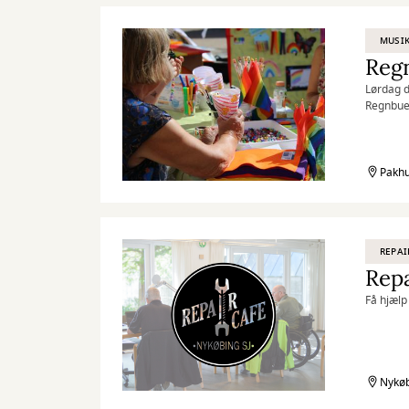
MUSI
Reg
Lørdag d
Regnbued
Pakhus 2
Pakhu
REPAI
Repa
Få hjælp 
Nykøb