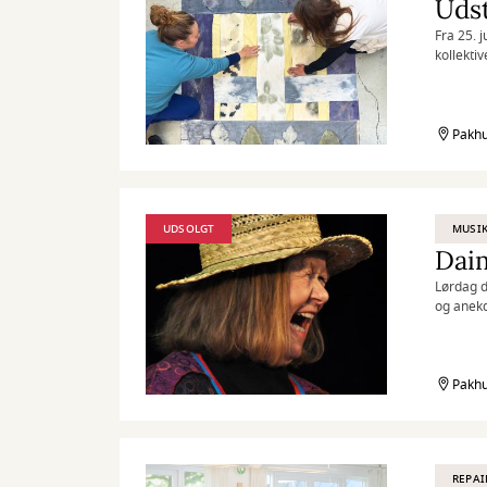
Udst
Fra 25. j
kollektiv
Pakhu
UDSOLGT
MUSI
Daim
Lørdag d
og anekd
Pakhu
REPAI