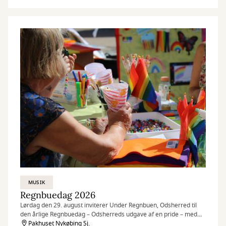
MUSIK
Regnbuedag 2026
Lørdag den 29. august inviterer Under Regnbuen, Odsherred til
den årlige Regnbuedag – Odsherreds udgave af en pride – med
aktiviteter i Pakhuset, Pakhus 2, på Pakhustorvet og på Nykøbing
Pakhuset Nykøbing Sj.