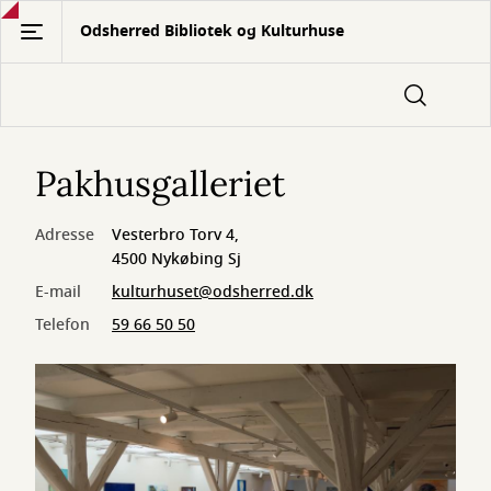
Gå
Odsherred Bibliotek og Kulturhuse
til
hovedindhold
Pakhusgalleriet
Adresse
Vesterbro Torv 4,
4500 Nykøbing Sj
E-mail
kulturhuset@odsherred.dk
Telefon
59 66 50 50