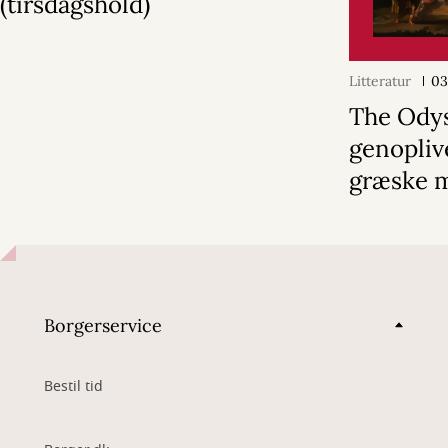
(tirsdagshold)
Litteratur
03
The Ody
genopliv
græske 
Borgerservice
Bestil tid