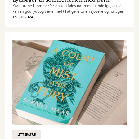
Køreturene i sommerferien kan føles nærmest uendelige, og så
kan en god lydbog være med til at gøre turen sjovere og hurtigere.
Vi har samlet en god håndfuld som både store og små og hele
18. juli 2024
familien kan få glæde af. Både i og udenfor bilen.
LITTERATUR