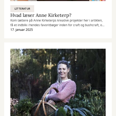
LITTERATUR
Hvad læser Anne Kirketerp?
Kom tættere på Anne Kirketerps kreative projekter her i artiklen,
få et indblik i hendes favoritbøger inden for craft og bushcraft, og
læs om, hvad biblioteket har betydet for hende.
17. januar 2025