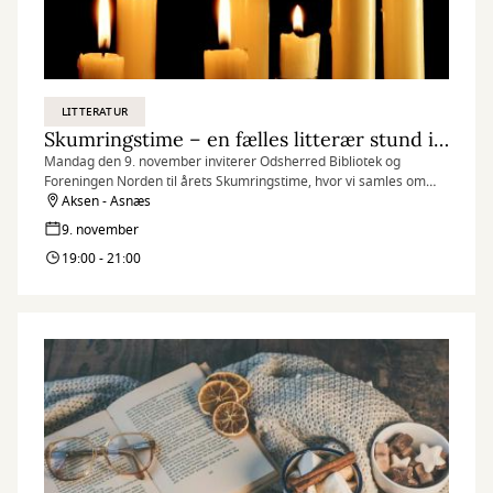
LITTERATUR
Skumringstime – en fælles litterær stund i nordisk efterårsmørke
Mandag den 9. november inviterer Odsherred Bibliotek og
Foreningen Norden til årets Skumringstime, hvor vi samles om
højtlæsning, litteratur og fællesskab i skumringens stille skær.
Aksen - Asnæs
9. november
19:00 - 21:00