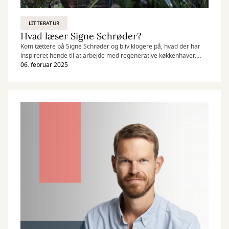
LITTERATUR
Hvad læser Signe Schrøder?
Kom tættere på Signe Schrøder og bliv klogere på, hvad der har
inspireret hende til at arbejde med regenerative køkkenhaver.
Hun deler også sine bedste ressourcer til mere viden om emnet
06. februar 2025
og fortæller om, hvad biblioteket har betydet for hende.