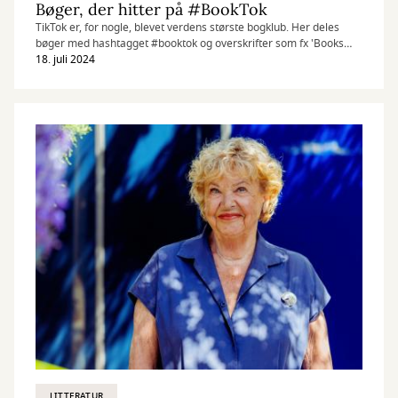
Bøger, der hitter på #BookTok
TikTok er, for nogle, blevet verdens største bogklub. Her deles
bøger med hashtagget #booktok og overskrifter som fx 'Books
that will make you sob' og 'Books that helped my mental health'.
18. juli 2024
Det er både nye bøger, men hashtagget giver også nyt liv til lidt
ældre bøger. Her har vi samlet en liste over nogle af de mest
populære bøger med hashtag #booktok.
LITTERATUR