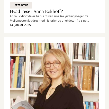
LITTERATUR
Hvad læser Anna Eckhoff?
Anna Eckhoff deler her i artiklen sine tre yndlingsbøger fra
Mellemøsten krydret med historier og anekdoter fra sine
oplevelser i verdens brændpunkter.
14. januar 2025