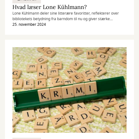
Hvad læser Lone Kühlmann?
Lone Kühlmann deler sine litterære favoritter, reflekterer over
bibliotekets betydning fra barndom til nu og giver stærke
boganbefalinger – fra skæbnefortællinger til tankevækkende
25. november 2024
faglitteratur.