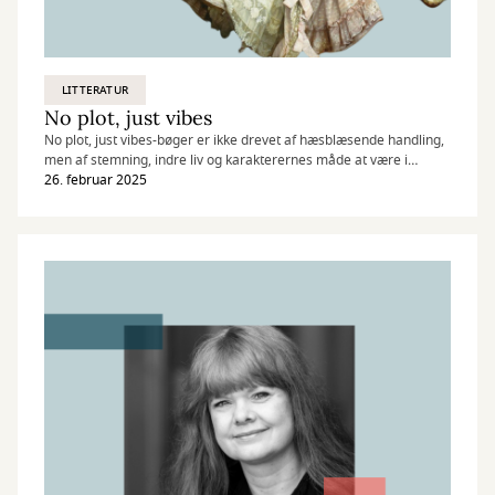
LITTERATUR
No plot, just vibes
No plot, just vibes-bøger er ikke drevet af hæsblæsende handling,
men af stemning, indre liv og karakterernes måde at være i
verden på.
26. februar 2025