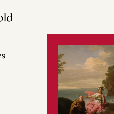
old
es