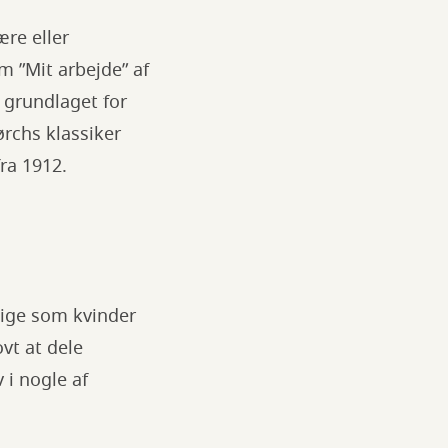
ære eller
 ”Mit arbejde” af
 grundlaget for
ørchs klassiker
fra 1912.
lige som kvinder
vt at dele
i nogle af