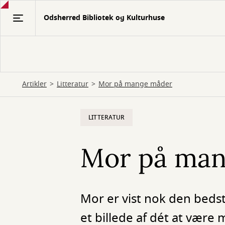
Gå
Odsherred Bibliotek og Kulturhuse
til
hovedindhold
Artikler
Litteratur
Mor på mange måder
LITTERATUR
Mor på man
Mor er vist nok den bedst
et billede af dét at være 