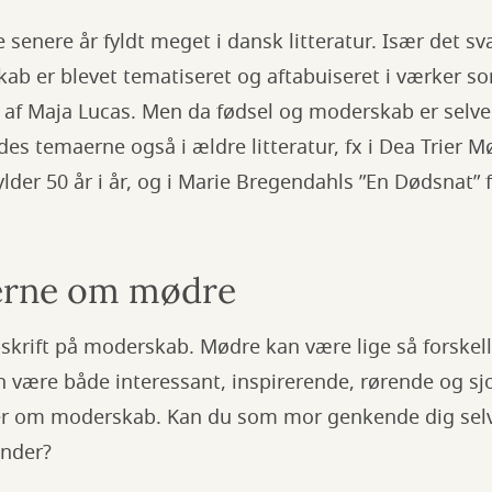
senere år fyldt meget i dansk litteratur. Især det sv
b er blevet tematiseret og aftabuiseret i værker som
 af Maja Lucas. Men da fødsel og moderskab er selve
des temaerne også i ældre litteratur, fx i Dea Trier M
ylder 50 år i år, og i Marie Bregendahls ”En Dødsnat” 
erne om mødre
skrift på moderskab. Mødre kan være lige så forskel
n være både interessant, inspirerende, rørende og sjo
er om moderskab. Kan du som mor genkende dig selv 
under?