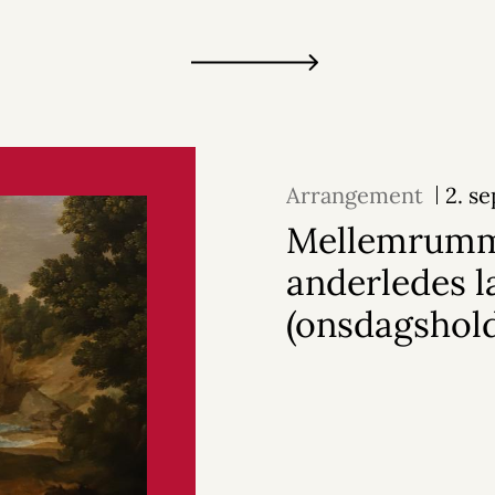
Arrangement
2. s
Mellemrumm
anderledes 
(onsdagshol