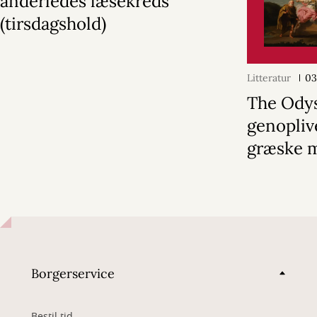
anderledes læsekreds
(tirsdagshold)
Litteratur
03
The Ody
genopliv
græske 
Borgerservice
Bestil tid