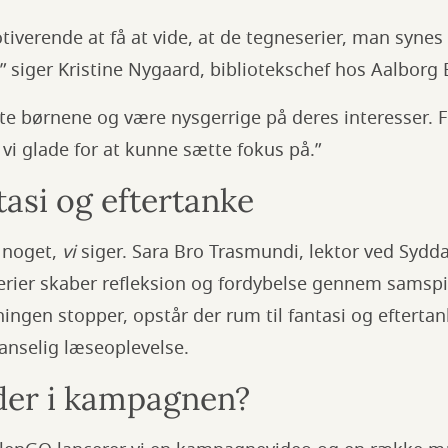
verende at få at vide, at de tegneserier, man synes e
” siger Kristine Nygaard, bibliotekschef hos Aalborg 
tte børnene og være nysgerrige på deres interesser. 
 vi glade for at kunne sætte fokus på.”
tasi og eftertanke
e noget,
vi
siger. Sara Bro Trasmundi, lektor ved Sydda
serier skaber refleksion og fordybelse gennem samspi
ningen stopper, opstår der rum til fantasi og eftertan
anselig læseoplevelse.
der i kampagnen?