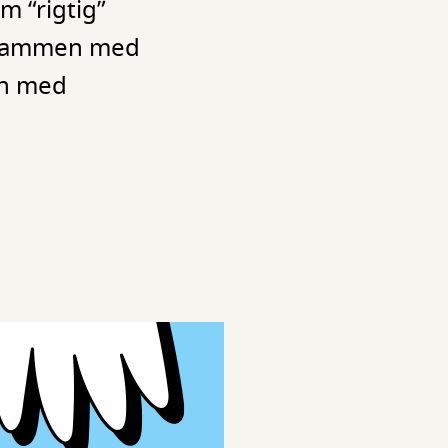
m “rigtig”
– sammen med
ten med