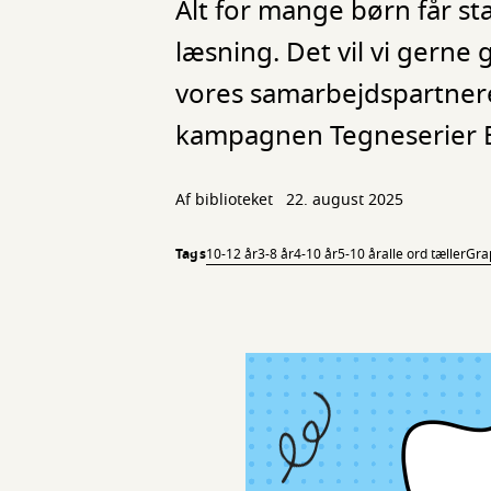
Alt for mange børn får sta
læsning. Det vil vi gern
vores samarbejdspartnere 
kampagnen Tegneserier E
Af biblioteket
22. august 2025
Tags
10-12 år
3-8 år
4-10 år
5-10 år
alle ord tæller
Gra