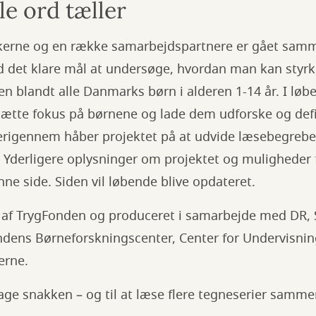
le ord tæller
ekerne og en række samarbejdspartnere er gået sam
ed det klare mål at undersøge, hvordan man kan styr
n blandt alle Danmarks børn i alderen 1-14 år. I lø
t sætte fokus på børnene og lade dem udforske og def
erigennem håber projektet på at udvide læsebegrebe
 Yderligere oplysninger om projektet og muligheder f
ne side. Siden vil løbende blive opdateret.
et af TrygFonden og produceret i samarbejde med DR,
ondens Børneforskningscenter, Center for Undervisnin
kerne.
 tage snakken – og til at læse flere tegneserier samme