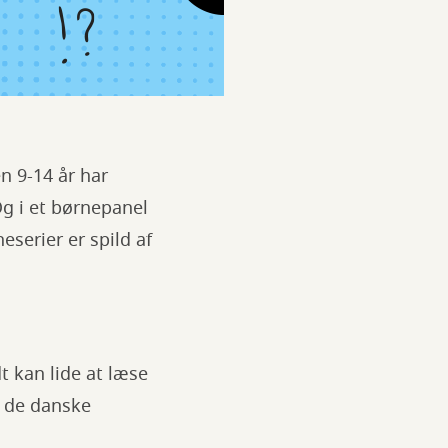
en 9-14 år har
g i et børnepanel
serier er spild af
t kan lide at læse
r, de danske