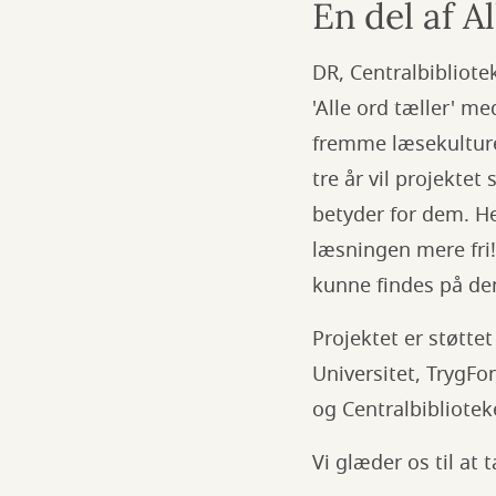
En del af Al
DR, Centralbibliot
'Alle ord tæller' m
fremme læsekulture
tre år vil projekte
betyder for dem. H
læsningen mere fri!
kunne findes på den
Projektet er støtt
Universitet, TrygF
og Centralbibliote
Vi glæder os til at