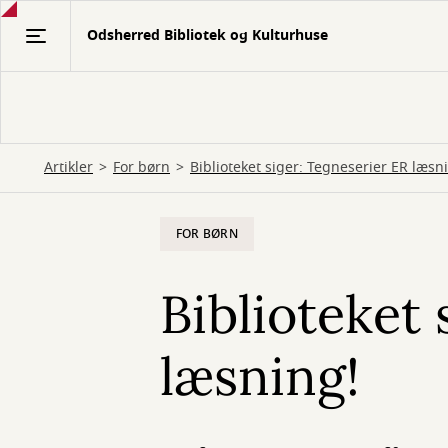
Gå
Odsherred Bibliotek og Kulturhuse
til
hovedindhold
Artikler
For børn
Biblioteket siger: Tegneserier ER læsn
FOR BØRN
Biblioteket 
læsning!