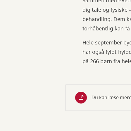
Sammen med eReole
digitale og fysisk
behandling. Dem ka
forhåbentlig kan f
Hele september byde
har også fyldt hyl
på 266 børn fra hel
Du kan læse mere