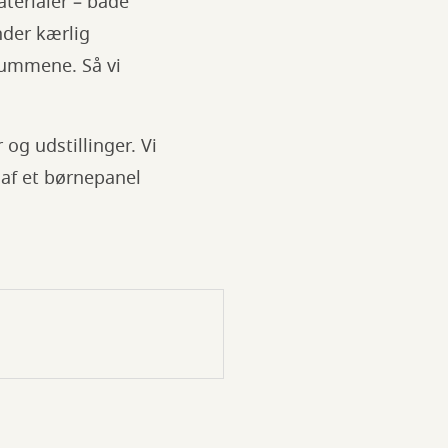
erialer – både
nder kærlig
rummene. Så vi
og udstillinger. Vi
 af et børnepanel