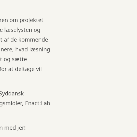
men om projektet
ke læselysten og
bet af de kommende
inere, hvad læsning
t og sætte
or at deltage vil
 Syddansk
gsmidler, Enact:Lab
n med jer!