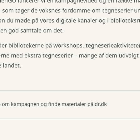
nGO lancerer vi en kampagnevideo og en række mat
e – som tager de voksnes fordomme om tegneserier u
n du møde på vores digitale kanaler og i biblioteks
å en god samtale om det.
r bibliotekerne på workshops, tegneserieaktiviteter 
derne med ekstra tegneserier – mange af dem udvalgt
e landet.
 om kampagnen og finde materialer på dr.dk