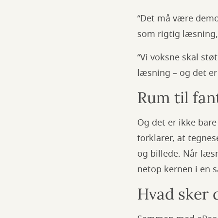
“Det må være demoti
som rigtig læsning,
“Vi voksne skal stø
læsning – og det er
Rum til fan
Og det er ikke bar
forklarer, at tegne
og billede. Når læs
netop kernen i en s
Hvad sker 