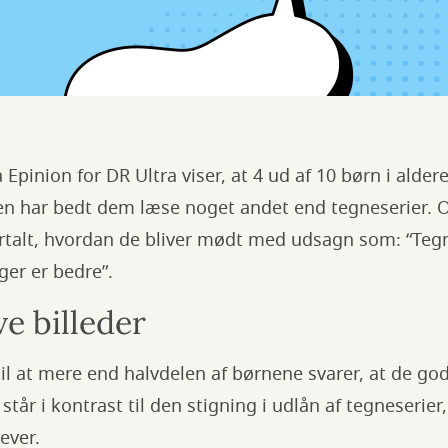
Epinion for DR Ultra viser, at 4 ud af 10 børn i alder
sen har bedt dem læse noget andet end tegneserier. O
rtalt, hvordan de bliver mødt med udsagn som: “Tegne
øger er bedre”.
ve billeder
til at mere end halvdelen af børnene svarer, at de god
står i kontrast til den stigning i udlån af tegneserie
ever.