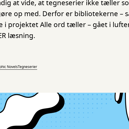
dig at vide, at tegneserier ikke tæller so
e gøre op med. Derfor er bibliotekerne 
i projektet Alle ord tæller – gået i luf
R læsning.
phic Novels
Tegneserier