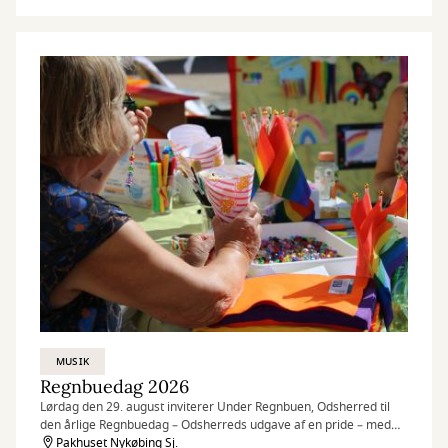
MUSIK
Regnbuedag 2026
Lørdag den 29. august inviterer Under Regnbuen, Odsherred til
den årlige Regnbuedag – Odsherreds udgave af en pride – med
aktiviteter i Pakhuset, Pakhus 2, på Pakhustorvet og på Nykøbing
Pakhuset Nykøbing Sj.