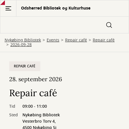
Gå
Odsherred Bibliotek og Kulturhuse
til
hovedindhold
Nykøbing Bibliotek
Events
Repair café
Repair café
2026-09-28
REPAIR CAFÉ
28. september 2026
Repair café
Tid
09:00 - 11:00
Sted
Nykøbing Bibliotek
Vesterbro Torv 4,
4500 Nykøbing Sj