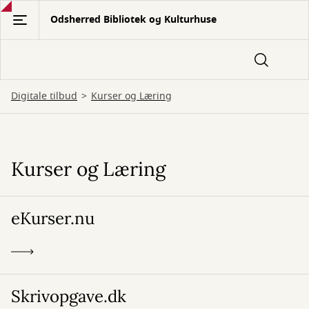
Gå
Odsherred Bibliotek og Kulturhuse
til
hovedindhold
Digitale tilbud
Kurser og Læring
Kurser og Læring
Kurser
og
eKurser.nu
Læring
Skrivopgave.dk