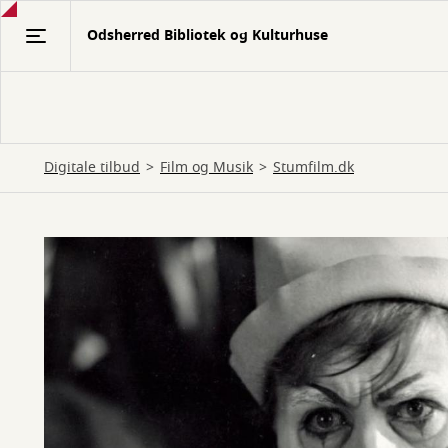
Gå
Odsherred Bibliotek og Kulturhuse
til
hovedindhold
Digitale tilbud
Film og Musik
Stumfilm.dk
Stumfilm.dk