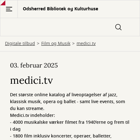
Gå
Odsherred Bibliotek og Kulturhuse
til
hovedindhold
Digitale tilbud
Film og Musik
medici.tv
medici.tv
03. februar 2025
medici.tv
Det største online katalog af liveoptagelser af jazz,
klassisk musik, opera og ballet - samt live events, som
du kan streame.
Medici.tv indeholder:
- 4000 musikalske værker filmet fra 1940’erne og frem til
i dag
- 1800 film inklusiv koncerter, operaer, balletter,