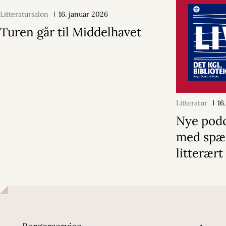
Litteratursalon
16. januar 2026
Turen går til Middelhavet
Litteratur
16
Nye pod
med spæ
litterært