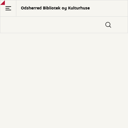
Gå
Odsherred Bibliotek og Kulturhuse
til
hovedindhold