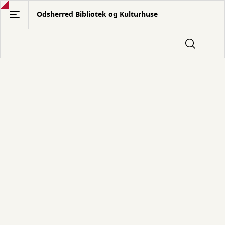
Gå
Odsherred Bibliotek og Kulturhuse
til
hovedindhold