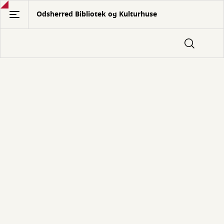
Gå
Odsherred Bibliotek og Kulturhuse
til
hovedindhold