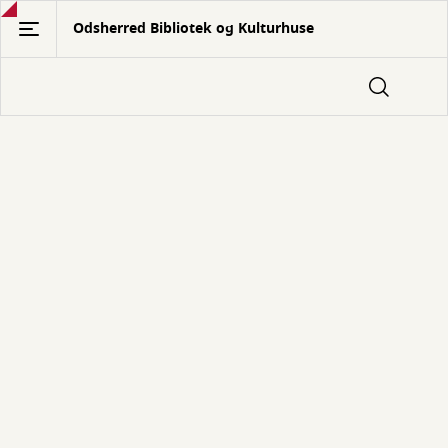
Gå
Odsherred Bibliotek og Kulturhuse
til
hovedindhold