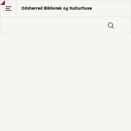
Gå
Odsherred Bibliotek og Kulturhuse
til
hovedindhold