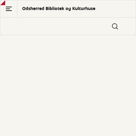
Gå
Odsherred Bibliotek og Kulturhuse
til
hovedindhold