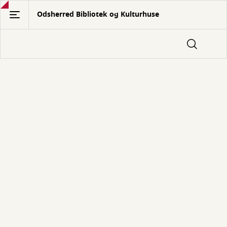
Gå
Odsherred Bibliotek og Kulturhuse
til
hovedindhold