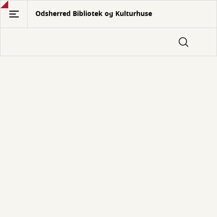
Gå
Odsherred Bibliotek og Kulturhuse
til
hovedindhold