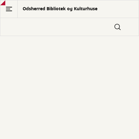
Gå
Odsherred Bibliotek og Kulturhuse
til
hovedindhold