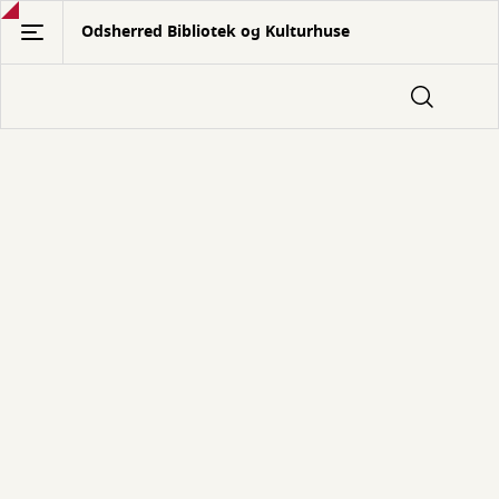
Gå
Odsherred Bibliotek og Kulturhuse
til
hovedindhold