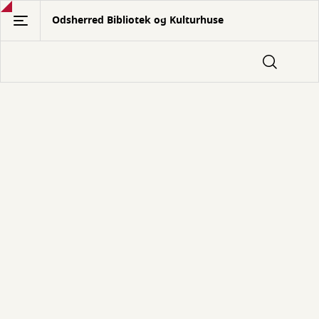
Gå
Odsherred Bibliotek og Kulturhuse
til
hovedindhold