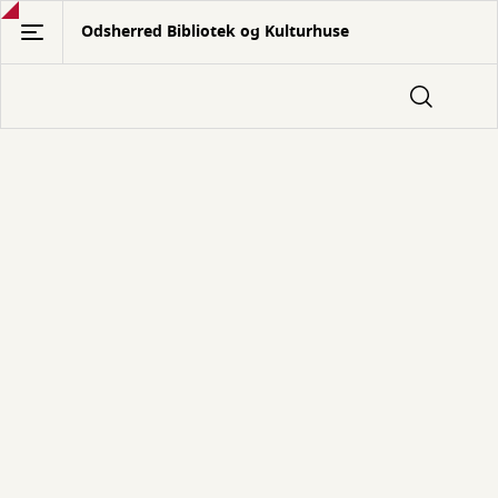
Gå
Odsherred Bibliotek og Kulturhuse
til
hovedindhold