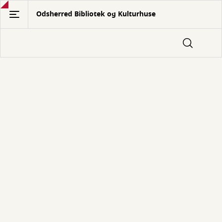
Gå
Odsherred Bibliotek og Kulturhuse
til
hovedindhold