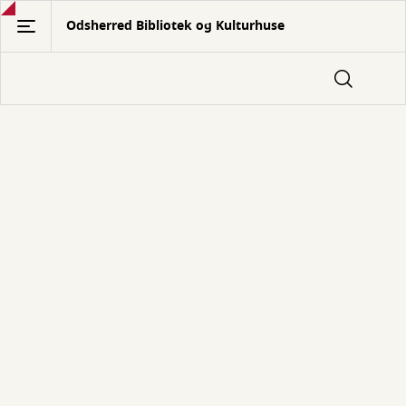
Gå
Odsherred Bibliotek og Kulturhuse
til
hovedindhold