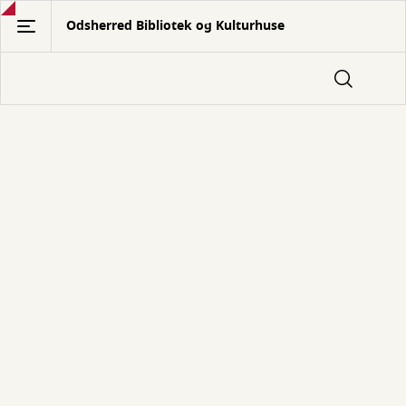
Gå
Odsherred Bibliotek og Kulturhuse
til
hovedindhold