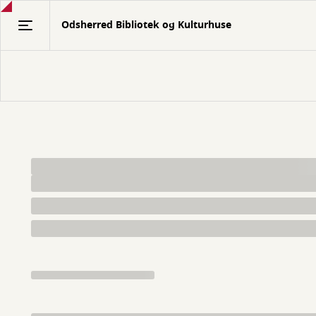
Gå
Odsherred Bibliotek og Kulturhuse
til
hovedindhold