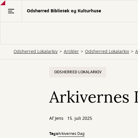
Gå
Odsherred Bibliotek og Kulturhuse
til
hovedindhold
Odsherred Lokalarkiv
Artikler
Odsherred Lokalarkiv
A
ODSHERRED LOKALARKIV
Arkivernes
Af
Jens
15. juli 2025
Tags
Arkivernes Dag