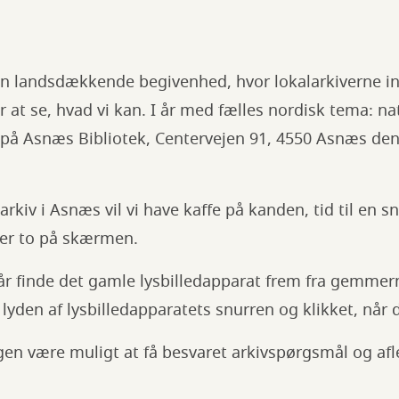
en landsdækkende begivenhed, hvor lokalarkiverne in
 at se, hvad vi kan. I år med fælles nordisk tema: natu
 på Asnæs Bibliotek, Centervejen 91, 4550 Asnæs de
rkiv i Asnæs vil vi have kaffe på kanden, tid til en s
ler to på skærmen.
 år finde det gamle lysbilledapparat frem fra gemmer
lyden af lysbilledapparatets snurren og klikket, når d
agen være muligt at få besvaret arkivspørgsmål og afle