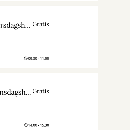
Gratis
Mellemrummet - en anderledes læsekreds (tirsdagshold)
09:30 - 11:00
Gratis
Mellemrummet - en anderledes læsekreds (onsdagshold)
14:00 - 15:30