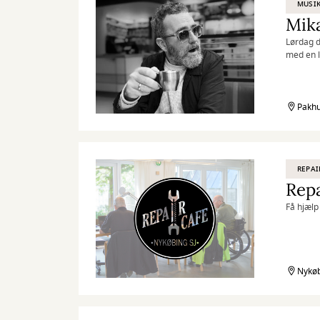
MUSI
Mika
Lørdag d
med en l
Pakhu
REPAI
Repa
Få hjælp 
Nykøb