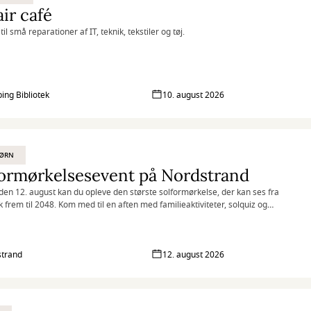
ir café
til små reparationer af IT, teknik, tekstiler og tøj.
ing Bibliotek
10. august 2026
BØRN
ormørkelsesevent på Nordstrand
en 12. august kan du opleve den største solformørkelse, der kan ses fra
frem til 2048. Kom med til en aften med familieaktiviteter, solquiz og
plevelse af solformørkelsen på Nordstrand.
trand
12. august 2026