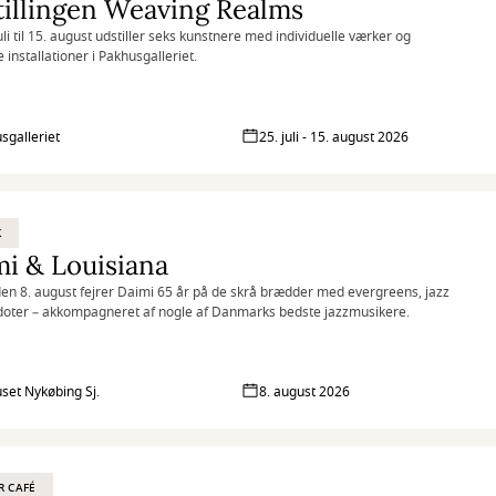
illingen Weaving Realms
uli til 15. august udstiller seks kunstnere med individuelle værker og
e installationer i Pakhusgalleriet.
sgalleriet
25. juli - 15. august 2026
K
i & Louisiana
en 8. august fejrer Daimi 65 år på de skrå brædder med evergreens, jazz
oter – akkompagneret af nogle af Danmarks bedste jazzmusikere.
set Nykøbing Sj.
8. august 2026
R CAFÉ