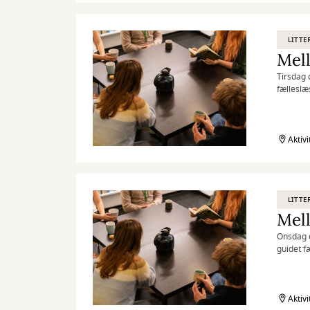
LITTE
Tirsdag 
fælleslæ
Aktiv
LITTE
Onsdag d
guidet f
herunder
Aktiv