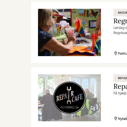
MUSI
Reg
Lørdag d
Regnbued
Pakhus 2
Pakhu
REPAI
Repa
Få hjælp 
Nykøb