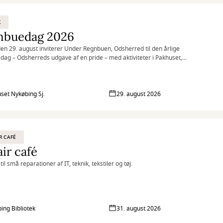
K
nbuedag 2026
en 29. august inviterer Under Regnbuen, Odsherred til den årlige
ag – Odsherreds udgave af en pride – med aktiviteter i Pakhuset,
, på Pakhustorvet og på Nykøbing Bibliotek.
set Nykøbing Sj.
29. august 2026
R CAFÉ
ir café
til små reparationer af IT, teknik, tekstiler og tøj.
ing Bibliotek
31. august 2026