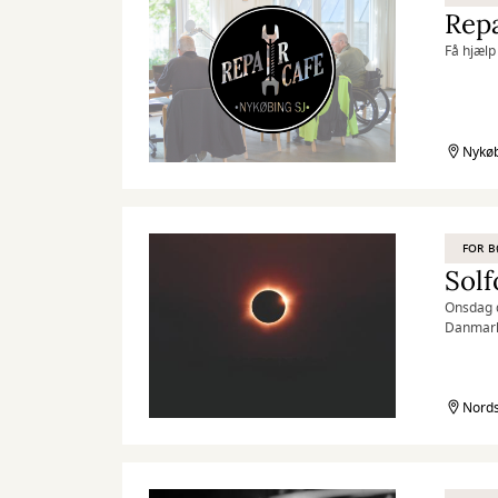
Repa
Få hjælp 
Nykøb
FOR 
Solf
Onsdag d
Danmark 
fælles o
Nords