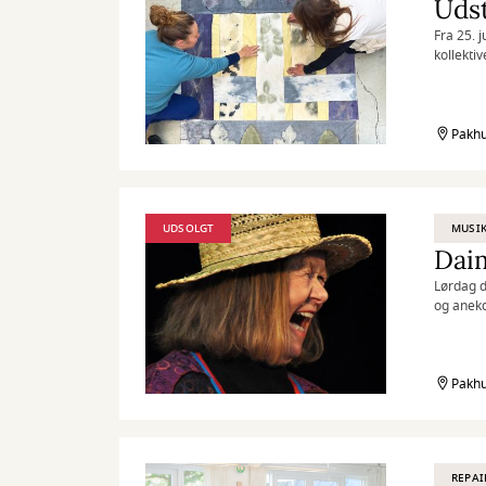
Udst
Fra 25. j
kollektiv
Pakhu
UDSOLGT
MUSI
Daim
Lørdag d
og anekd
Pakhu
REPAI