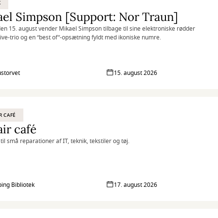
K
el Simpson [Support: Nor Traun]
en 15. august vender Mikael Simpson tilbage til sine elektroniske rødder
ive-trio og en “best of”-opsætning fyldt med ikoniske numre.
storvet
15. august 2026
R CAFÉ
ir café
til små reparationer af IT, teknik, tekstiler og tøj.
ing Bibliotek
17. august 2026