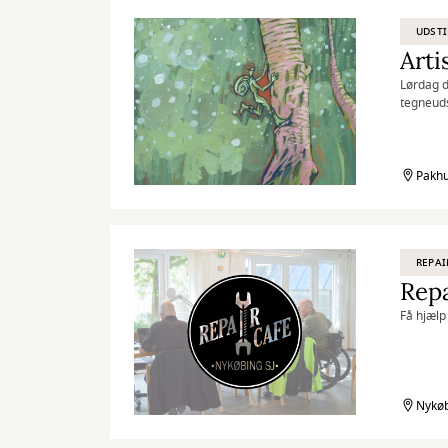
UDSTI
Arti
Lørdag d
tegneudst
Pakhu
REPAI
Repa
Få hjælp 
Nykøb